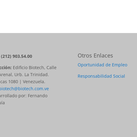
Otros Enlaces
: (212) 903.54.00
Oportunidad de Empleo
cción:
Edificio Biotech, Calle
Arenal, Urb. La Trinidad.
Responsabilidad Social
cas 1080 | Venezuela.
biotech@biotech.com.ve
rrollado por: Fernando
uía