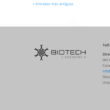
« Entradas más antiguas
Telf
Dire
del 
Cara
info
Desa
Urq