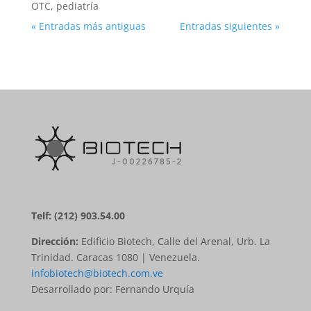
OTC
,
pediatría
« Entradas más antiguas
Entradas siguientes »
Telf: (212) 903.54.00
Dirección:
Edificio Biotech, Calle del Arenal, Urb. La
Trinidad. Caracas 1080 | Venezuela.
infobiotech@biotech.com.ve
Desarrollado por: Fernando Urquía