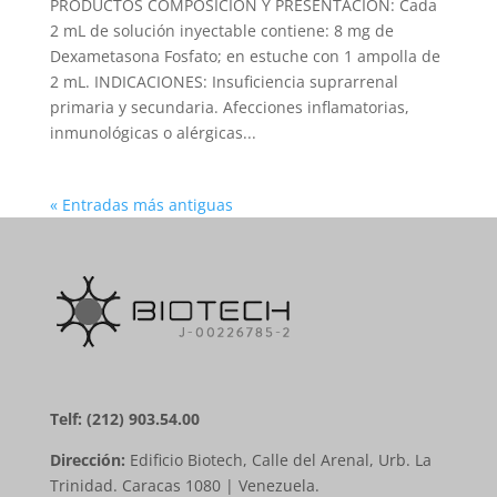
PRODUCTOS COMPOSICIÓN Y PRESENTACIÓN: Cada
2 mL de solución inyectable contiene: 8 mg de
Dexametasona Fosfato; en estuche con 1 ampolla de
2 mL. INDICACIONES: Insuficiencia suprarrenal
primaria y secundaria. Afecciones inflamatorias,
inmunológicas o alérgicas...
« Entradas más antiguas
Telf: (212) 903.54.00
Dirección:
Edificio Biotech, Calle del Arenal, Urb. La
Trinidad. Caracas 1080 | Venezuela.