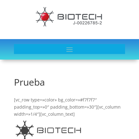
Prueba
[vc_row type=»color» bg_color=»#f7f7f7″
padding_top=»0″ padding_bottom=»30″][vc_column
width=»1/4″][vc_column_text]