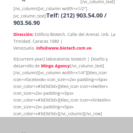
[/vc_column_text]
[/vc_column][vc_column width=»1/2″]
Telf: (212) 903.54.00 /
[vc_column_text]
903.56.90
Dirección:
Edificio Biotech, Calle del Arenal, Urb. La
Trinidad. Caracas 1080 |
Venezuela.
info@www.biotech.com.ve
©[current-year] laboratorios biotech | Diseño y
desarrollo de
Mingo Agency
[/vc_column_text]
[/vc_column][vc_column width=»1/4″][kleo_icon
icon=»facebook» icon_size=»2x» padding=»5px»
icon_color=»#3d3d3d»][kleo_icon icon=»twitter»
icon_size=»2x» padding=»5px»
icon_color=»#3d3d3d»][kleo_icon icon=»linkedin»
icon_size=»2x» padding=»5px»
icon_color=»#3d3d3d»][/vc_column][/vc_row]