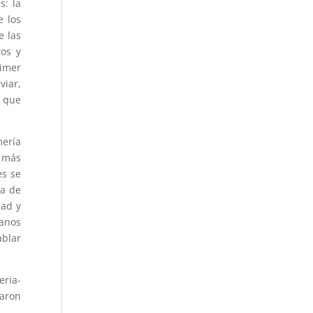
s: la
e los
e las
tos y
eimer
viar,
 que
mería
s más
es se
ra de
dad y
anos
ablar
eria-
naron