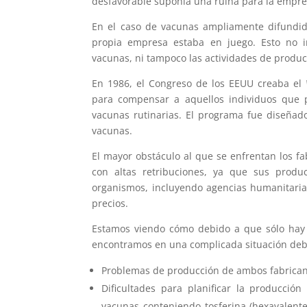
desfavorable suponía una ruina para la empre
En el caso de vacunas ampliamente difundida
propia empresa estaba en juego. Esto no in
vacunas, ni tampoco las actividades de produc
En 1986, el Congreso de los EEUU creaba el
para compensar a aquellos individuos que 
vacunas rutinarias. El programa fue diseñado
vacunas.
El mayor obstáculo al que se enfrentan los 
con altas retribuciones, ya que sus prod
organismos, incluyendo agencias humanitaria
precios.
Estamos viendo cómo debido a que sólo hay d
encontramos en una complicada situación debi
Problemas de producción de ambos fabrica
Dificultades para planificar la producció
vacunas conteniendo tosferina (hexavalentes