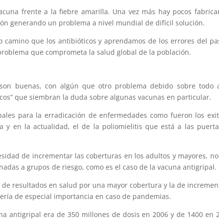
acuna frente a la fiebre amarilla. Una vez más hay pocos fabrica
ión generando un problema a nivel mundial de difícil solución.
 camino que los antibióticos y aprendamos de los errores del p
 problema que comprometa la salud global de la población.
l son buenas, con algún que otro problema debido sobre todo 
icos” que siembran la duda sobre algunas vacunas en particular.
ales para la erradicación de enfermedades como fueron los exi
a y en la actualidad, el de la poliomielitis que está a las puert
sidad de incrementar las coberturas en los adultos y mayores, no
nadas a grupos de riesgo, como es el caso de la vacuna antigripal.
la de resultados en salud por una mayor cobertura y la de incremen
sería de especial importancia en caso de pandemias.
a antigripal era de 350 millones de dosis en 2006 y de 1400 en 