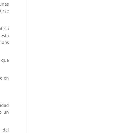
unas
tirse
bría
esta
cidos
s que
te en
lidad
 o un
s del