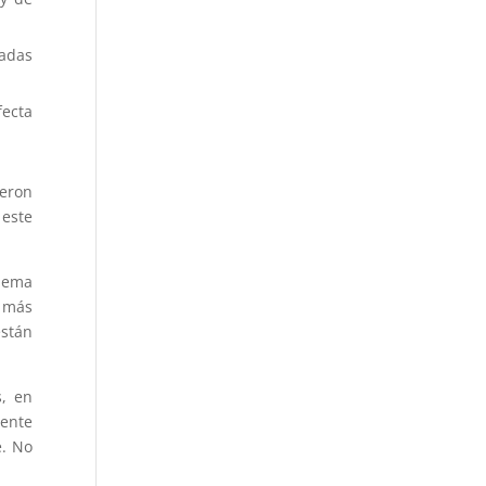
zadas
fecta
ieron
 este
blema
y más
están
s, en
ente
e. No