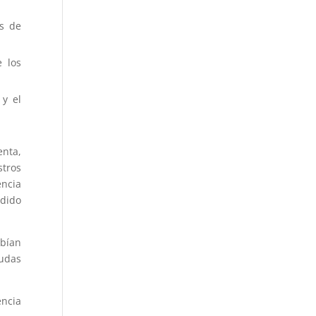
os de
e los
 y el
enta,
stros
encia
dido
bían
dudas
ncia