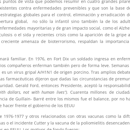
 puntos de vista que podemos resumir en cuatro grandes pilare
istentes contra enfermedades prevenibles y que son la base d
strategias globales para el control, eliminación y erradicación d
rtura global, no sólo la infantil sino también la de los adul
nfermedades mayoritarias y de gran impacto social, como el Alzh
ulosis o el sida y recientes crisis como la aparición de la gripe a
creciente amenaza de bioterrorismo, respaldan la importancia
ará familiar. En 1976, en Fort Dix un soldado ingresa en enfer
. Varios compañeros enferman también pero de forma leve. Semana
 es un virus gripal A/H1N1 de origen porcino. Tras amplios debat
Las farmacéuticas dijeron que dadas las circunstancias de premu
uridad. Gerald Ford, entonces Presidente, aceptó la responsabili
ith dollars, not with human lives”).
Cuarenta millones de ciudad
cia de Guillain- Barré entre los mismos fue el balance, por no h
 hacer frente el gobierno de los EEUU
e 1976-1977 y otros relacionados con otras vacunas como la dift
sas o el incidente Cutter y la vacuna de la poliomielitis desencade
nas en EEUU. Los motivos de fondo fueron: