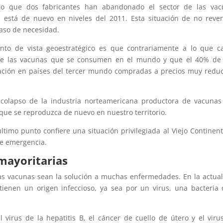
do que dos fabricantes han abandonado el sector de las vac
al está de nuevo en niveles del 2011. Esta situación de no rever
aso de necesidad.
to de vista geoestratégico es que contrariamente a lo que ca
de las vacunas que se consumen en el mundo y que el 40% de 
ación en países del tercer mundo compradas a precios muy redu
 colapso de la industria norteamericana productora de vacuna
 que se reproduzca de nuevo en nuestro territorio.
timo punto confiere una situación privilegiada al Viejo Continen
de emergencia.
mayoritarias
las vacunas sean la solución a muchas enfermedades. En la actua
enen un origen infeccioso, ya sea por un virus, una bacteria
 virus de la hepatitis B, el cáncer de cuello de útero y el viru