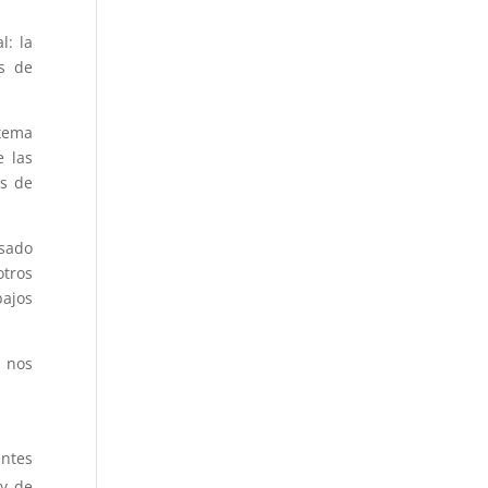
l: la
os de
stema
e las
es de
nsado
tros
bajos
l nos
entes
 y de