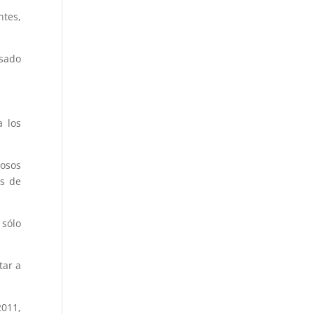
ntes,
asado
a los
tosos
as de
 sólo
tar a
2011,