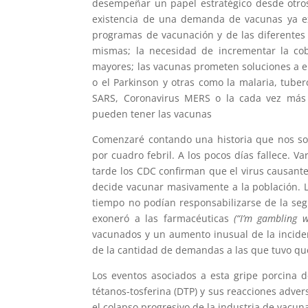
desempeñar un papel estratégico desde otros
existencia de una demanda de vacunas ya ex
programas de vacunación y de las diferentes e
mismas; la necesidad de incrementar la cobe
mayores; las vacunas prometen soluciones a e
o el Parkinson y otras como la malaria, tuberc
SARS, Coronavirus MERS o la cada vez más 
pueden tener las vacunas
Comenzaré contando una historia que nos son
por cuadro febril. A los pocos días fallece
tarde los CDC confirman que el virus causante
decide vacunar masivamente a la población. 
tiempo no podían responsabilizarse de la seg
exoneró a las farmacéuticas
(“I’m gambling w
vacunados y un aumento inusual de la inciden
de la cantidad de demandas a las que tuvo que
Los eventos asociados a esta gripe porcina d
tétanos-tosferina (DTP) y sus reacciones adver
el colapso progresivo de la industria de vacu