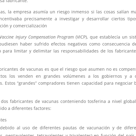
sa fabricante.
s, la empresa asumía un riesgo inmenso si las cosas salían ma
centivaba precisamente a investigar y desarrollar ciertos tip
ción y comercialización
Vaccine Injury Compensation Program
(VICP), que establecía un si
pudiesen haber sufrido efectos negativos como consecuencia d
 para limitar y delimitar las responsabilidades de los fabricant
fabricantes de vacunas es que el riesgo que asumen no es compe
uctos los venden en grandes volúmenes a los gobiernos y a o
s. Estos “grandes” compradores tienen capacidad para negociar 
os fabricantes de vacunas conteniendo tosferina a nivel globa
do a diferentes factores:
ntes
n debido al uso de diferentes pautas de vacunación y de difer
, pentavalentes, tetravalentes y trivalentes) en función del país