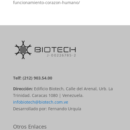
funcionamiento-corazon-humano/
Telf: (212) 903.54.00
Dirección:
Edificio Biotech, Calle del Arenal, Urb. La
Trinidad. Caracas 1080 | Venezuela.
infobiotech@biotech.com.ve
Desarrollado por: Fernando Urquía
Otros Enlaces