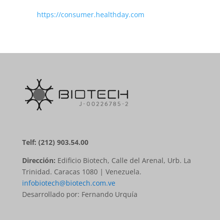
https://consumer.healthday.com
Telf: (212) 903.54.00
Dirección:
Edificio Biotech, Calle del Arenal, Urb. La
Trinidad. Caracas 1080 | Venezuela.
infobiotech@biotech.com.ve
Desarrollado por: Fernando Urquía