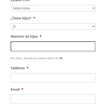
barra
DD
barra
¿Tiene hijos?
*
AAAA
Número de hijos
*
Por favor, escribe un número entre
1
y
99
.
Teléfono
*
Email
*