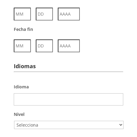
Mes
Día
Año
Fecha fin
Mes
Día
Año
Idiomas
Idioma
Nivel