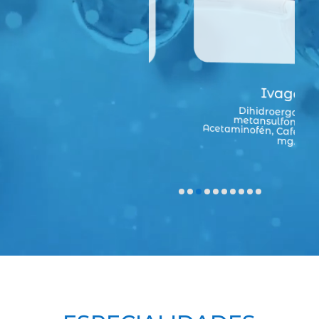
Ivagan
Dihidroergotamina
etorfano
metansulfonato 1 mg,
Acetaminofén, Cafeína anhidra 40
mg.