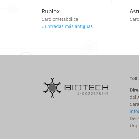
Rublox
Ast
Cardiometabólica
Card
« Entradas más antiguas
Telf
Dire
del 
Cara
info
Desa
Urq