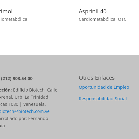
rimol
Asprinil 40
iometabólica
Cardiometabólica
,
OTC
Otros Enlaces
: (212) 903.54.00
Oportunidad de Empleo
cción:
Edificio Biotech, Calle
Arenal, Urb. La Trinidad.
Responsabilidad Social
cas 1080 | Venezuela.
biotech@biotech.com.ve
rrollado por: Fernando
uía