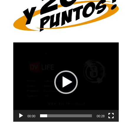
Reproductor
de
vídeo
00:00
00:28