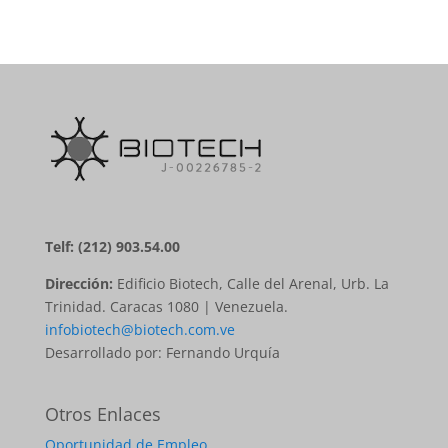
Telf: (212) 903.54.00
Dirección:
Edificio Biotech, Calle del Arenal, Urb. La
Trinidad. Caracas 1080 | Venezuela.
infobiotech@biotech.com.ve
Desarrollado por: Fernando Urquía
Otros Enlaces
Oportunidad de Empleo