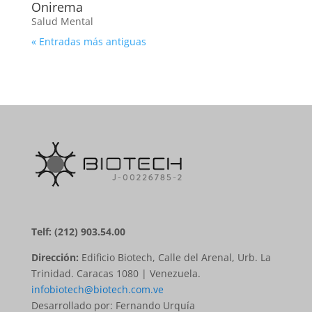
Onirema
Salud Mental
« Entradas más antiguas
Telf: (212) 903.54.00
Dirección:
Edificio Biotech, Calle del Arenal, Urb. La
Trinidad. Caracas 1080 | Venezuela.
infobiotech@biotech.com.ve
Desarrollado por: Fernando Urquía