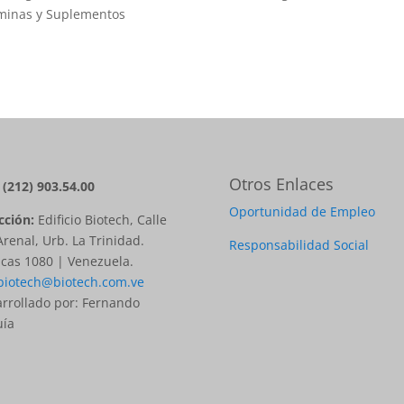
minas y Suplementos
Otros Enlaces
: (212) 903.54.00
Oportunidad de Empleo
cción:
Edificio Biotech, Calle
Arenal, Urb. La Trinidad.
Responsabilidad Social
cas 1080 | Venezuela.
biotech@biotech.com.ve
rrollado por: Fernando
uía