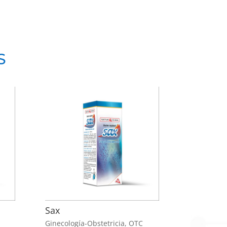
S
Sax
Ginecología-Obstetricia
,
OTC