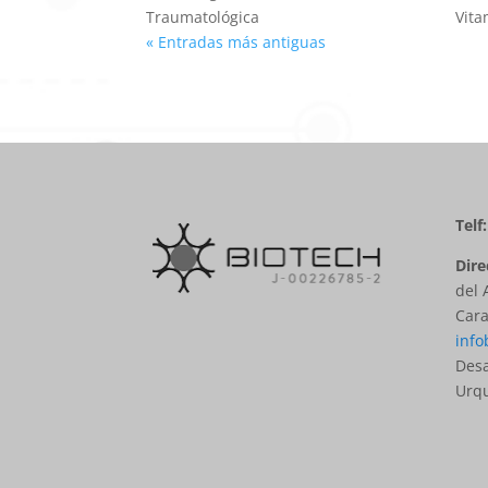
Traumatológica
Vita
« Entradas más antiguas
Telf
Dire
del 
Cara
info
Desa
Urq