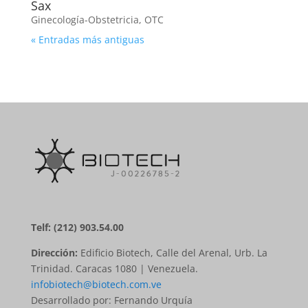
Sax
Ginecología-Obstetricia
,
OTC
« Entradas más antiguas
Telf: (212) 903.54.00
Dirección:
Edificio Biotech, Calle del Arenal, Urb. La
Trinidad. Caracas 1080 | Venezuela.
infobiotech@biotech.com.ve
Desarrollado por: Fernando Urquía