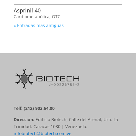
Asprinil 40
Cardiometabólica
,
OTC
« Entradas más antiguas
Telf: (212) 903.54.00
Dirección:
Edificio Biotech, Calle del Arenal, Urb. La
Trinidad. Caracas 1080 | Venezuela.
infobiotech@biotech.com.ve